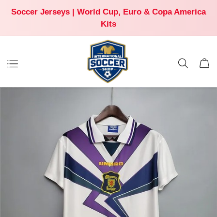
Soccer Jerseys | World Cup, Euro & Copa America
Kits