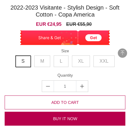
2022-2023 Visitante - Stylish Design - Soft
Cotton - Copa America
Sale
Regular
EUR €24,95
EUR €55,90
price
price
Share & Get
Get
Size
S
M
L
XL
XXL
Quantity
ADD TO CART
BUY IT NOW